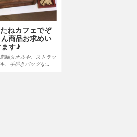
子たねカフェでぞ
ゃん商品お求めい
ます♪
刺繍タオルや、ストラッ
キ、手描きバッグな…